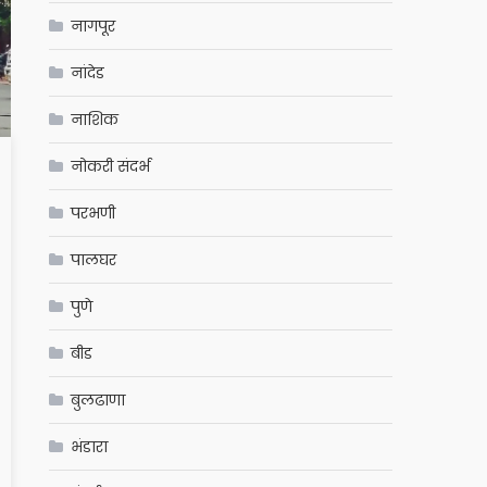
नागपूर
नांदेड
नाशिक
नोकरी संदर्भ
परभणी
पालघर
पुणे
बीड
बुलढाणा
भंडारा