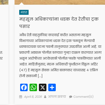
भंडारा
महसूल अधिकाऱ्यांना धडक देत रेतीचा ट्रक
पसार
अवैध रेती वाहतुकीवर कारवाई करीत असताना महसूल
विभागाच्या अधिकाऱ्यांना धडक देत ट्रक पळवून नेल्याची
धक्कादायक घटना पवनी तालुक्यात उघडकीस आली आहे. या
त.
प्रकरणी अड्याळ पोलीस ठाण्यात गुन्हा दाखल करण्यात आला
ार
असून आरोपींच्या अटकेसाठी पोलीस पथके पाठविण्यात आली
आहेत. माहितीनुसार, मंडळ अधिकारी पृथ्वीराज विठ्ठल अहिर
(४७) हे महसूल सेवक अमित बावणकर यांच्यासह ४ एप्रिल
रोजी सकाळी […]
Facebook
WhatsApp
X
Share
Posted
Author
April 8, 2026
आपला खबऱ्या
Comment(0)
on