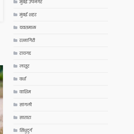
मुंबई उपनगर
मुंबई शहर
यवतमाळ
रत्नागिरी
रायगड
लातूर
वर्धा
वाशिम
सांगली
सातारा
सिंधुदुर्ग