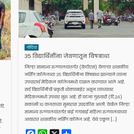
गोंदिया
३५ विद्यार्थिनींना जेवणातून विषबाधा
जिल्हा सामान्य रुग्णालयांतर्गत (केटीएस) येणाऱ्या शासकीय
नर्सिंग कॉलेजच्या ३५ विद्यार्थिनींना विषबाधा झाल्याने त्यांना
उपचारार्थ मेडिकल कॉलेजमध्ये दाखल करण्यात आले आहे.
सर्व विद्यार्थिनींची प्रकृती धोक्याबाहेर असून त्यांच्यावर
मेडिकलमध्ये उपचार सुरु आहे. ही घटना गुरुवारी (दि.२६)
सकाळी १० वाजताच्या सुमारास उघडकीस आली. येथील जिल्हा
दि.
सामान्य रुग्णालयांतर्गत बाई गंगाबाई महिला रुग्णालयाच्या
आवारात शासकीय नर्सिंग कॉलेज आहे. येथे एकूण […]
े.
त
Facebook
WhatsApp
X
Share