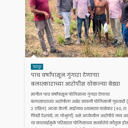
चंद्रपूर
पाच वर्षांपासून गुंगारा देणाऱ्या
बलात्काराच्या आरोपीस ठोकल्या बेड्या
मागील पाच वर्षांपासून पोलिसांना गुंगारा देणाऱ्या
बलात्काराच्या आरोपीला अखेर सावली पोलिसांनी गुरुवारी (
२ एप्रिल) अटक केली. साईनाथ श्यामराव वासेकर (४०, रा.
पिपरी देशपांडे, ता. पोंभुर्णा) असे अटकेतील आरोपीचे नाव आह
या कारवाईमुळे परिसरात पोलिसांच्या सतर्कतेचे कौतुक हो