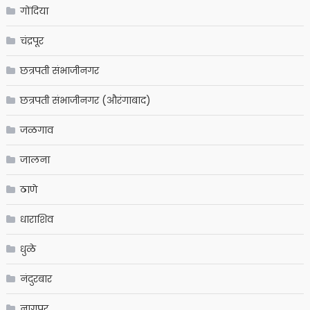
गोंदिया
चंद्रपूर
छत्रपती संभाजीनगर
छत्रपती संभाजीनगर (औरंगाबाद)
जळगाव
जालना
ठाणे
धाराशिव
धुळे
नंदुरबार
नागपूर