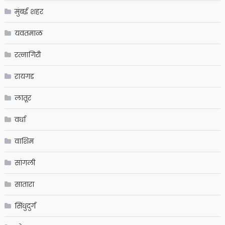
मुंबई शहर
यवतमाळ
रत्नागिरी
रायगड
लातूर
वर्धा
वाशिम
सांगली
सातारा
सिंधुदुर्ग