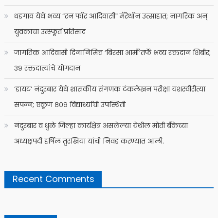
धडगाव येथे भव्य “रन फॉर आदिवासी” मॅरेथॉन उत्साहात; नागरिक अन्
युवकांचा उत्स्फूर्त प्रतिसाद
जागतिक आदिवासी दिनानिमित्त ‘बिरसा आर्मी’तर्फे भव्य रक्तदान शिबीर;
३९ रक्तदात्यांचे योगदान
‘डायट’ नंदुरबार येथे शासकीय संगणक टंकलेखन परीक्षा यशस्वीरीत्या
संपन्न; एकूण ८०९ विद्यार्थ्यांची उपस्थिती
नंदुरबार व धुळे जिल्हा कार्यक्षेत्र असलेल्या येथील मोती बँकेच्या
अध्यक्षपदी हर्षिल तुरखिया यांची निवड करण्यात आली.
Recent Comments