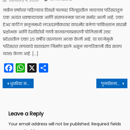
January 4, 2026
on
नवीन वर्षाच्या पहिल्याच दिवशी पालघर जिल्ह्यातील नायगाव परिसरातून
एक अत्यंत धक्कादायक आणि संतापजनक घटना समोर आली आहे. एका
हेअर कटिंग सलूनमध्ये लाऊडस्पीकरवर काश्मीर बनेगा पाकिस्तान सारखी
प्रक्षोभक आणि देशविरोधी गाणी वाजवल्याप्रकरणी पोलिसांनी उत्तर
प्रदेशातील एका २५ वर्षीय तरुणाला अटक केली आहे. या घटनेमुळे
परिसरात तणावाचे वातावरण निर्माण झाले असून नागरिकांनी तीव्र संताप
व्यक्त केला आहे. […]
Facebook
WhatsApp
X
Share
Post
धुळीवर मशीनद्वारे पाणी फवारणी करण्याऐवजी दिले जाते झाडांना पाणी
पुनर्वसनानंतर १२ हजार कोटींचा बोजा
navigation
Leave a Reply
Your email address will not be published.
Required fields