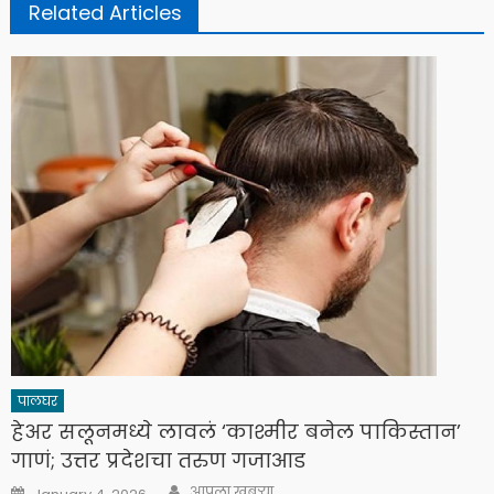
Related Articles
पालघर
हेअर सलूनमध्ये लावलं ‘काश्मीर बनेल पाकिस्तान’
गाणं; उत्तर प्रदेशचा तरुण गजाआड
Author
Posted
आपला खबऱ्या