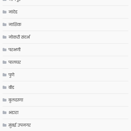
नांदेड
नाशिक
नोकरी संदर्भ
परभणी
पालघर
पुणे
बीड
बुलढाणा
भंडारा
मुंबई उपनगर