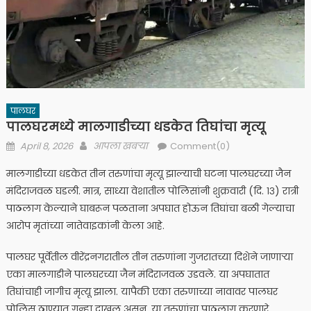
पालघर
पालघरमध्ये मालगाडीच्या धडकेत तिघांचा मृत्यू
Posted
Author
April 8, 2026
आपला खबऱ्या
Comment(0)
on
मालगाडीच्या धडकेत तीन तरुणांचा मृत्यू झाल्याची घटना पालघरच्या जैन
मंदिराजवळ घडली. मात्र, साध्या वेशातील पोलिसांनी शुक्रवारी (दि. १३) रात्री
पाठलाग केल्याने घाबरून पळताना अपघात होऊन तिघांचा बळी गेल्याचा
आरोप मृतांच्या नातेवाइकांनी केला आहे.
पालघर पूर्वेतील वीरेंद्रनगरातील तीन तरुणांना गुजरातच्या दिशेने जाणाऱ्या
एका मालगाडीने पालघरच्या जैन मंदिराजवळ उडवले. या अपघातात
तिघांचाही जागीच मृत्यू झाला. यापैकी एका तरुणाच्या नावावर पालघर
पोलिस ठाण्यात गुन्हा दाखल असून, या तरुणांचा पाठलाग करणारे