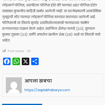
लोहमार्ग पोलिस, आरपीएफ पोलिस होते की पालघर शहर पोलिस होते?
याबाबत कुठलीच माहिती समोर आलेली नाही. या घटनेप्रकरणी आकस्मिक
गुन्ह्याची नोंद पालघर लोहमार्ग पोलिस ठाण्यात करण्यात आलेली आहे.
पोलिसांनी या तिघांचे मृतदेह शवविच्छेदनासाठी पालघरच्या ग्रामीण
रुग्णालयात दाखल केले आहेत. स्वप्निल शैलेश पलांडे (२३), कुणाल
कुमार दुबळा (२३) आणि अफरोज खलील शेख (२८) अशी या तिघांची नावे
आहेत.
Post Views:
25
Facebook
WhatsApp
X
Share
आपला खबऱ्या
https://aaplakhabarya.com