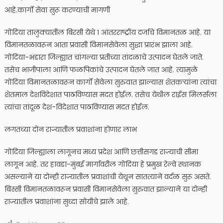
आहे.कार्गो सेवा सुरू करण्याची मागणी
गोंदिया तालुक्यातील बिरसी येथे १ आंतरराष्ट्रीय दर्जाचे विमानतळ आहे. या
विमानतळावरून आता प्रवासी विमानसेवेला सुद्धा प्रारंभ झाला आहे.
गोंदिया-भंडारा जिल्ह्यात चांगल्या प्रतीच्या तांदळाचे उत्पादन घेतले जाते.
तसेच भाजीपाला आणि फळपिकांचे उत्पादन घेतले जात आहे. त्यामुळे
गोंदिया विमानतळावरून कार्गो सेवेला सुरुवात झाल्यास शेतकऱ्यांना त्यांचा
शेतमाल देशविदेशात पाठविण्यास मदत होईल. तसेच येथील राईस मिलर्सला
त्यांचा तांदूळ देश-विदेशात पाठविण्यास मदत होईल.
लगतच्या दोन राज्यातील प्रवाशांना होणार लाभ
गोंदिया जिल्ह्याला लागूनच मध्य प्रदेश आणि छत्तीसगड राज्याची सीमा
लागून आहे. तर हावडा-मुंबई मार्गावरील गोंदिया हे प्रमुख रेल्वे स्थानक
असल्याने या दोन्ही राज्यातील प्रवाशांची येथून सातत्याने वर्दळ सुरू असते.
बिस्सी विमानतळावरून प्रवासी विमानसेवेला सुरुवात झाल्याने या दोन्ही
राज्यातील प्रवाशांना सुध्दा सोयीचे झाले आहे.