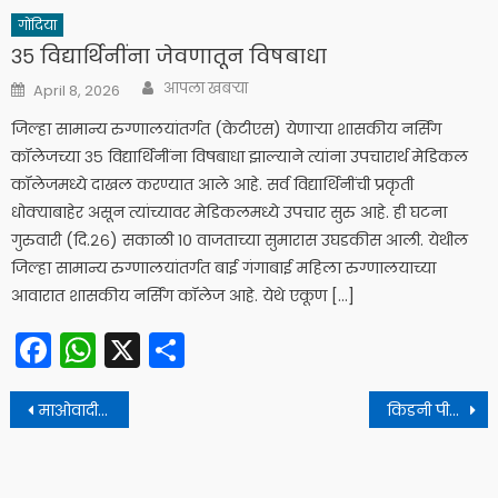
गोंदिया
३५ विद्यार्थिनींना जेवणातून विषबाधा
Author
Posted
आपला खबऱ्या
April 8, 2026
on
जिल्हा सामान्य रुग्णालयांतर्गत (केटीएस) येणाऱ्या शासकीय नर्सिंग
कॉलेजच्या ३५ विद्यार्थिनींना विषबाधा झाल्याने त्यांना उपचारार्थ मेडिकल
कॉलेजमध्ये दाखल करण्यात आले आहे. सर्व विद्यार्थिनींची प्रकृती
धोक्याबाहेर असून त्यांच्यावर मेडिकलमध्ये उपचार सुरु आहे. ही घटना
गुरुवारी (दि.२६) सकाळी १० वाजताच्या सुमारास उघडकीस आली. येथील
जिल्हा सामान्य रुग्णालयांतर्गत बाई गंगाबाई महिला रुग्णालयाच्या
आवारात शासकीय नर्सिंग कॉलेज आहे. येथे एकूण […]
Facebook
WhatsApp
X
Share
Post
माओवादी कमांडर बारसे देवा पोलिसांना शरण!
किडनी पीडितांना कंबोडियात डांबून केले होते पासपोर्ट जप्त; धक्कादायक वास्तव उघड
navigation