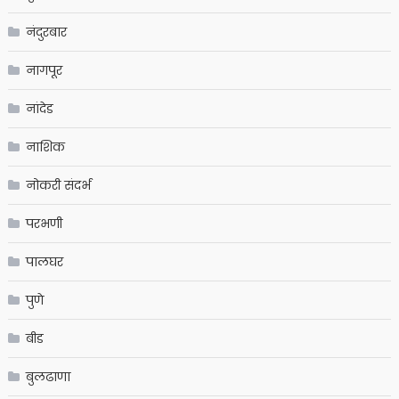
नंदुरबार
नागपूर
नांदेड
नाशिक
नोकरी संदर्भ
परभणी
पालघर
पुणे
बीड
बुलढाणा