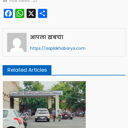
Post Views:
22
Facebook
WhatsApp
X
Share
आपला खबऱ्या
https://aaplakhabarya.com
Related Articles