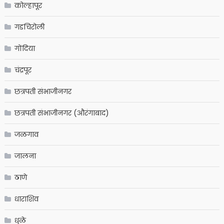
कोल्हापूर
गडचिरोली
गोंदिया
चंद्रपूर
छत्रपती संभाजीनगर
छत्रपती संभाजीनगर (औरंगाबाद)
जळगाव
जालना
ठाणे
धाराशिव
धुळे