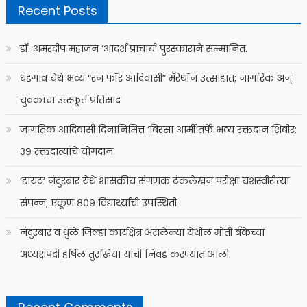
Recent Posts
डॉ. अमरदीप महाजन ‘आदर्श प्राचार्य’ पुरस्काराने सन्मानित.
धडगाव येथे भव्य “रन फॉर आदिवासी” मॅरेथॉन उत्साहात; नागरिक अन्
युवकांचा उत्स्फूर्त प्रतिसाद
जागतिक आदिवासी दिनानिमित्त ‘बिरसा आर्मी’तर्फे भव्य रक्तदान शिबीर;
३९ रक्तदात्यांचे योगदान
‘डायट’ नंदुरबार येथे शासकीय संगणक टंकलेखन परीक्षा यशस्वीरीत्या
संपन्न; एकूण ८०९ विद्यार्थ्यांची उपस्थिती
नंदुरबार व धुळे जिल्हा कार्यक्षेत्र असलेल्या येथील मोती बँकेच्या
अध्यक्षपदी हर्षिल तुरखिया यांची निवड करण्यात आली.