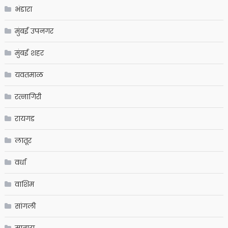
भंडारा
मुंबई उपनगर
मुंबई शहर
यवतमाळ
रत्नागिरी
रायगड
लातूर
वर्धा
वाशिम
सांगली
सातारा