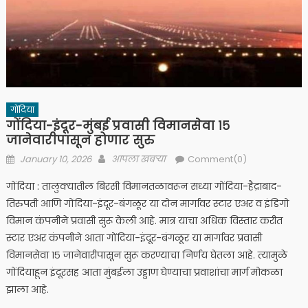
गोंदिया
गोंदिया-इंदूर-मुंबई प्रवासी विमानसेवा १५
जानेवारीपासून होणार सुरु
Posted
Author
January 10, 2026
आपला खबऱ्या
Comment(0)
on
गोंदिया : तालुक्यातील बिरसी विमानतळावरून सध्या गोंदिया-हैद्राबाद-
तिरुपती आणि गोंदिया-इंदूर-बंगळूर या दोन मार्गावर स्टार एअर व इंडिगो
विमान कंपनीने प्रवासी सुरू केली आहे. मात्र याचा अधिक विस्तार करीत
स्टार एअर कंपनीने आता गोंदिया-इंदूर-बंगळूर या मार्गावर प्रवासी
विमानसेवा १५ जानेवारीपासून सुरू करण्याचा निर्णय घेतला आहे. त्यामुळे
गोंदियाहून इंदूरसह आता मुंबईला उड्डाण घेण्याचा प्रवाशांचा मार्ग मोकळा
झाला आहे.