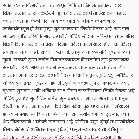
स्टार एयर लाईन्सने काही काळापूर्वी गोंदिया विमानतळावरून इंदूर
विमानतळासाठी सुरू केलेली उड्डाण सेवामध्ये काही तांत्रिक कारणांमुळे
काही दिवस बंद केली होती. मात्र नववर्षात या विमान कंपनीने १५
जानेवारीपासून ही सेवा पुन्हा सुरू करण्याचा निर्णय घेतला आहे. चार पाच
महिन्यापूर्वीच इंडिगो विमान कंपनीने गोंदिया-हैद्राबाद-तिरुपती या मार्गावर
बिरसी विमानतळावरून प्रवासी विमानसेवेला प्रारंभ केला होता. या सेवेला
प्रवाशांचा चांगला प्रतिसाद मिळत आहे. त्यामुळे या कंपनीने मुंबई गोंदिया-
मुंबई-छत्रपती सुध्दा नवीन विमानतळावरून विमानसेवा सुरू झाल्यानंतर
संभाजीनगर या मार्गावर प्रवासी सुरू करण्याचा मानस व्यक्त केला होता.
दरम्यान आता स्टार एअर कंपनीने १५ जानेवारीपासून मुंबई-इंदूर-गोंदिया व
गोंदियाहून-इंदूर-मुंबईला जाणारी उड्डाणे आठवड्यातून सोमवार, मंगलवार,
बुधवार, गुरुवार आणि शनिवार या ५ दिवस चालविण्याचा निर्णय घेतला आहे.
गोंदियाहून थेट मुंबई विमानसेवा सुरू करण्याची मागणी गेल्या वर्षापासून
केली जात होती. आता या मार्गावर विमानसेवा सुरू होण्याचा मार्ग मोकळा
झाल्याने प्रवाशांना दिलासा मिळाला असून नवीन वर्षाच्या सुरुवातीलाच
भेट मिळाल्याने आनंदाचे वातावरण आहे. गोंदिया-इंदूर-मुंबई या मार्गावरील
विमानसेवेसाठी शनिवारपासून (दि.३) पासून स्टार एयरच्या अधिकृत
वेबसाइटसह इतर ऑनलाइन पोर्टल्सवर तिकीट बुकिंग करता येणार