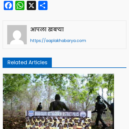
Facebook
WhatsApp
X
Share
आपला खबऱ्या
https://aaplakhabarya.com
Related Articles