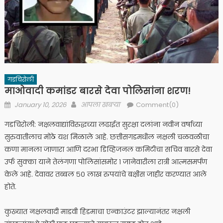
गडचिरोली
माओवादी कमांडर बारसे देवा पोलिसांना शरण!
Posted
Author
January 10, 2026
आपला खबऱ्या
Comment(0)
on
गडचिरोली: ‎नक्षलवाद्यांविरुद्धच्या लढाईत सुरक्षा दलांना नवीन वर्षाच्या
सुरुवातीलाच मोठे यश मिळाले आहे. छत्तीसगडमधील नक्षली चळवळीचा
कणा मानला जाणारा आणि दरभा डिव्हिजनल कमिटीचा सचिव बारसे देवा
उर्फ सुक्का याने तेलंगणा पोलिसांसमोर १ जानेवारीला रात्री आत्मसमर्पण
केले आहे. देवावर तब्बल ५० लाख रुपयांचे बक्षीस जाहीर करण्यात आले
होते.
कुख्यात नक्षलवादी माडवी हिडमाचा एन्काउंटर झाल्यानंतर नक्षली