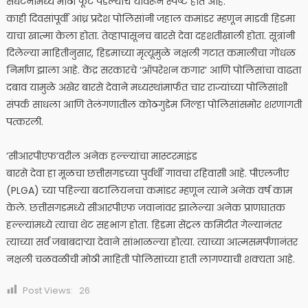
संघटनांमध्ये मोठी फूट पडल्याचे यावरून स्पष्ट होत आहे.
‎​काही दिवसांपूर्वी आंध्र प्रदेश पोलिसांनी जहाल कमांडर म्हणून माडवी हिडमा
याचा खात्मा केला होता. तेव्हापासूनच बारसे देवा दहशतीखाली होता. सूत्रांनी
दिलेल्या माहितीनुसार, हिडमाच्या मृत्यूमुळे नक्षली गटात कमालीचा गोंधळ
निर्माण झाला आहे. केंद्र सरकारचे ‘ऑपरेशन कगार’ आणि पोलिसांचा वाढता
दबाव यामुळे अखेर बारसे देवाने मध्यस्थांमार्फत चार राज्यांच्या पोलिसांशी
संपर्क साधला आणि तेलंगणातील कोठगुडेम जिल्हा पोलिसांसमोर शरणागती
पत्करली.
‎’​सीआरपीएफ’वरील अनेक हल्ल्यांचा मास्टरमाइंड
‎‎​बारसे देवा हा मूळचा छत्तीसगडच्या पुर्वर्थी गावचा रहिवासी आहे. पीएलजीए
(PLGA) च्या पहिल्या बटालियनचा कमांडर म्हणून त्याने अनेक वर्ष काम
केले. छत्तीसगडमध्ये सीआरपीएफ जवानांवर झालेल्या अनेक प्राणघातक
हल्ल्यांमध्ये त्याचा थेट सहभाग होता. हिडमा सेंट्रल कमिटीत गेल्यानंतर
त्याच्या सर्व जबाबदाऱ्या देवाने सांभाळल्या होत्या. त्याच्या आत्मसमर्पणानंतर
नक्षली चळवळीची मोठी माहिती पोलिसांच्या हाती लागण्याची शक्यता आहे.
Post Views:
26