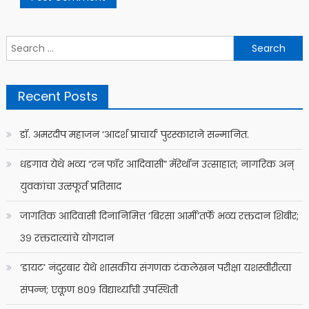
Search
for:
Recent Posts
डॉ. अमरदीप महाजन ‘आदर्श प्राचार्य’ पुरस्काराने सन्मानित.
धडगाव येथे भव्य “रन फॉर आदिवासी” मॅरेथॉन उत्साहात; नागरिक अन्
युवकांचा उत्स्फूर्त प्रतिसाद
जागतिक आदिवासी दिनानिमित्त ‘बिरसा आर्मी’तर्फे भव्य रक्तदान शिबीर;
३९ रक्तदात्यांचे योगदान
‘डायट’ नंदुरबार येथे शासकीय संगणक टंकलेखन परीक्षा यशस्वीरीत्या
संपन्न; एकूण ८०९ विद्यार्थ्यांची उपस्थिती