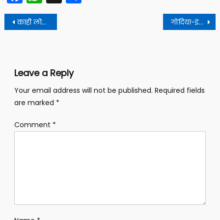
Post
काही लोकांचा विकास नव्हे, तर खुर्ची हा एकच अजेंडा आहे; शिंदेंची ठाकरे बंधूंवर घणाघाती टीका
गोंदिया-इंदूर-मुंबई प्रवासी विमानसेवा १५ जानेवारीपासून होणार सुरु
navigation
Leave a Reply
Your email address will not be published.
Required fields
are marked
*
Comment
*