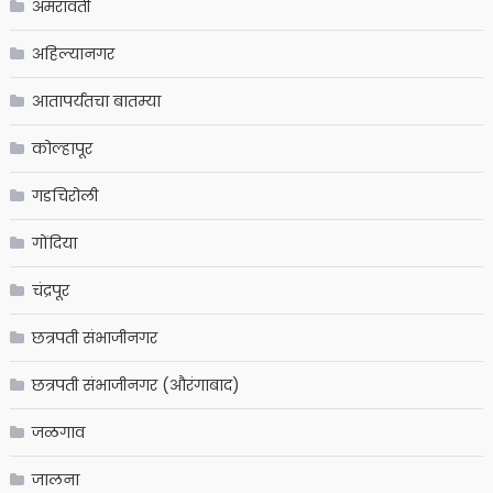
अमरावती
अहिल्यानगर
आतापर्यंतचा बातम्या
कोल्हापूर
गडचिरोली
गोंदिया
चंद्रपूर
छत्रपती संभाजीनगर
छत्रपती संभाजीनगर (औरंगाबाद)
जळगाव
जालना