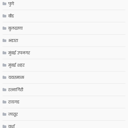
पुणे
बीड
बुलढाणा
भंडारा
मुंबई उपनगर
मुंबई शहर
यवतमाळ
रत्नागिरी
रायगड
लातूर
वर्धा