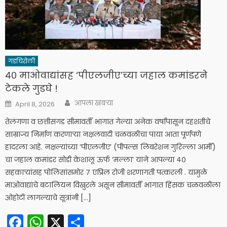
गडचिरोली
४० माओवाद्यांसह ‘पीएलजीए’च्या जहाल कमांडरने
टेकले गुडघे !
Author
Posted
आपला खबऱ्या
April 8, 2026
on
तेलंगणा व छत्तीसगड सीमावर्ती भागात गेल्या अनेक वर्षांपासून दहशतीचे
साम्राज्य निर्माण करणाऱ्या नक्षलवादी चळवळीचा पाया आता पूर्णपणे
हादरला आहे. नक्षल्यांच्या ‘पीएलजीए’ (पीपल्स लिबरेशन गुरिल्ला आर्मी)
चा जहाल कमांडर सोडी केशालू ऊर्फ ‘मल्ला’ याने आपल्या ४०
सहकाऱ्यांसह पोलिसांसमोर ७ एप्रिल रोजी शरणागती पत्करली . यामुळे
माओवाद्यांचे बटालियन विखुरले असून सीमावर्ती भागात हिंसक चळवळीला
ओहोटी लागल्याचे सूत्रांनी […]
Facebook
WhatsApp
X
Share