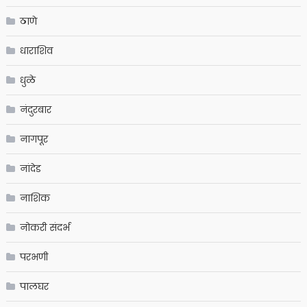
ठाणे
धाराशिव
धुळे
नंदुरबार
नागपूर
नांदेड
नाशिक
नोकरी संदर्भ
परभणी
पालघर