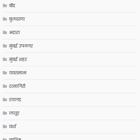
बीड
बुलढाणा
भंडारा
मुंबई उपनगर
मुंबई शहर
यवतमाळ
रत्नागिरी
रायगड
लातूर
वर्धा