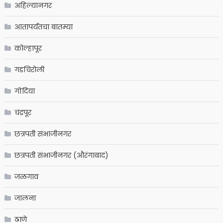
अहिल्यानगर
आतापर्यंतचा बातम्या
कोल्हापूर
गडचिरोली
गोंदिया
चंद्रपूर
छत्रपती संभाजीनगर
छत्रपती संभाजीनगर (औरंगाबाद)
जळगाव
जालना
ठाणे