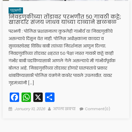
परभणी
निवडणुकीच्या तोंडावर परभणीत ५० गावठी कट्टे;
खासदार संजय जाधव यांच्या दाव्याने खळबळ
परभणी : पोलिस प्रशासनाला कुठलेही गांभीर्य या निवडणुकीचे
असल्याचे दिसून येत नाही. पोलिस अधीक्षकांना कायदा व
सुव्यवस्थेसह विविध बाबी त्यांच्या निदर्शनास आणून दिल्या.
निवडणुकीच्या तोंडावर शहरात ५० पेक्षा जास्त गावठी कट्टे काही
गंभीर बाबी घडविण्यासाठी आणले गेले असल्याचे मी गांभीर्यपूर्वक
बोलत आहे. निवडणुकीच्या तोंडावर होणारे घातपाताचे प्रकार
थांबविण्यासाठी पोलिस यंत्रणेने कठोर पावले उचलावीत. यावर
गृहमंत्र्यांनी […]
Facebook
WhatsApp
X
Share
Posted
Author
January 10, 2026
आपला खबऱ्या
Comment(0)
on