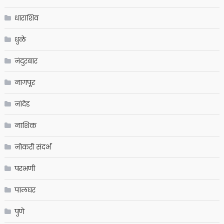
धाराशिव
धुळे
नंदुरबार
नागपूर
नांदेड
नाशिक
नोकरी संदर्भ
परभणी
पालघर
पुणे