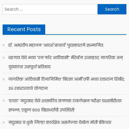
Search
for:
Recent Posts
डॉ. अमरदीप महाजन ‘आदर्श प्राचार्य’ पुरस्काराने सन्मानित.
धडगाव येथे भव्य “रन फॉर आदिवासी” मॅरेथॉन उत्साहात; नागरिक अन्
युवकांचा उत्स्फूर्त प्रतिसाद
जागतिक आदिवासी दिनानिमित्त ‘बिरसा आर्मी’तर्फे भव्य रक्तदान शिबीर;
३९ रक्तदात्यांचे योगदान
‘डायट’ नंदुरबार येथे शासकीय संगणक टंकलेखन परीक्षा यशस्वीरीत्या
संपन्न; एकूण ८०९ विद्यार्थ्यांची उपस्थिती
नंदुरबार व धुळे जिल्हा कार्यक्षेत्र असलेल्या येथील मोती बँकेच्या