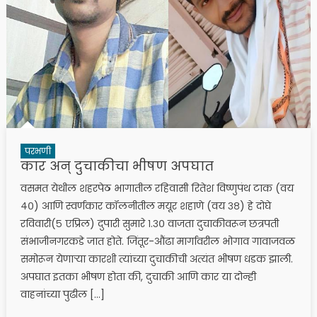
परभणी
कार अन् दुचाकीचा भीषण अपघात
वसमत येथील शहरपेठ भागातील रहिवासी रितेश विष्णुपंथ टाक (वय
४०) आणि स्वर्णकार कॉलनीतील मयूर शहाणे (वय ३८) हे दोघे
रविवारी(५ एप्रिल) दुपारी सुमारे १.३० वाजता दुचाकीवरून छत्रपती
संभाजीनगरकडे जात होते. जिंतूर-औंढा मार्गावरील भोगाव गावाजवळ
समोरून येणाऱ्या कारशी त्यांच्या दुचाकीची अत्यंत भीषण धडक झाली.
अपघात इतका भीषण होता की, दुचाकी आणि कार या दोन्ही
वाहनांच्या पुढील […]