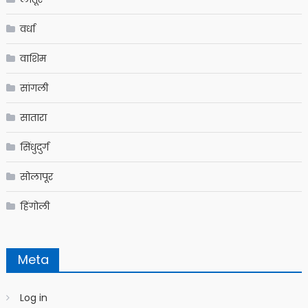
वर्धा
वाशिम
सांगली
सातारा
सिंधुदुर्ग
सोलापूर
हिंगोली
Meta
Log in