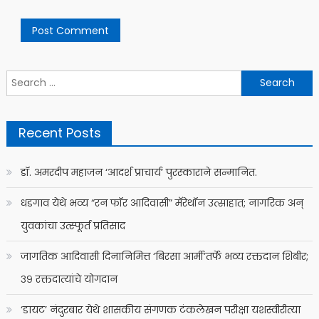
Search
for:
Recent Posts
डॉ. अमरदीप महाजन ‘आदर्श प्राचार्य’ पुरस्काराने सन्मानित.
धडगाव येथे भव्य “रन फॉर आदिवासी” मॅरेथॉन उत्साहात; नागरिक अन्
युवकांचा उत्स्फूर्त प्रतिसाद
जागतिक आदिवासी दिनानिमित्त ‘बिरसा आर्मी’तर्फे भव्य रक्तदान शिबीर;
३९ रक्तदात्यांचे योगदान
‘डायट’ नंदुरबार येथे शासकीय संगणक टंकलेखन परीक्षा यशस्वीरीत्या