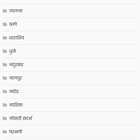
जालना
ठाणे
धाराशिव
धुळे
नंदुरबार
नागपूर
नांदेड
नाशिक
नोकरी संदर्भ
परभणी