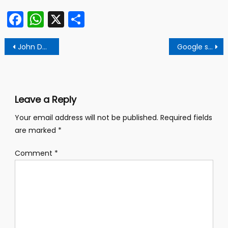
Facebook
WhatsApp
X
Share
Post
John Doe win car racing in India
Google server down for an hour
navigation
Leave a Reply
Your email address will not be published.
Required fields
are marked
*
Comment
*