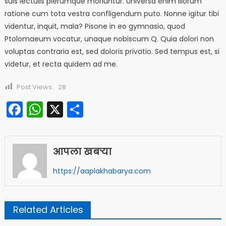
suis lectulis plerumque moriuntur. Universa enim illorum
ratione cum tota vestra confligendum puto. Nonne igitur tibi
videntur, inquit, mala? Pisone in eo gymnasio, quod
Ptolomaeum vocatur, unaque nobiscum Q. Quia dolori non
voluptas contraria est, sed doloris privatio. Sed tempus est, si
videtur, et recta quidem ad me.
Post Views:
28
Facebook
WhatsApp
X
Share
आपला खबऱ्या
https://aaplakhabarya.com
Related Articles