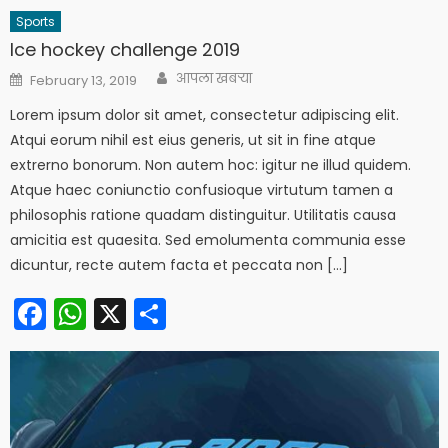
Sports
Ice hockey challenge 2019
Author
Posted
आपला खबऱ्या
February 13, 2019
on
Lorem ipsum dolor sit amet, consectetur adipiscing elit.
Atqui eorum nihil est eius generis, ut sit in fine atque
extrerno bonorum. Non autem hoc: igitur ne illud quidem.
Atque haec coniunctio confusioque virtutum tamen a
philosophis ratione quadam distinguitur. Utilitatis causa
amicitia est quaesita. Sed emolumenta communia esse
dicuntur, recte autem facta et peccata non […]
Facebook
WhatsApp
X
Share