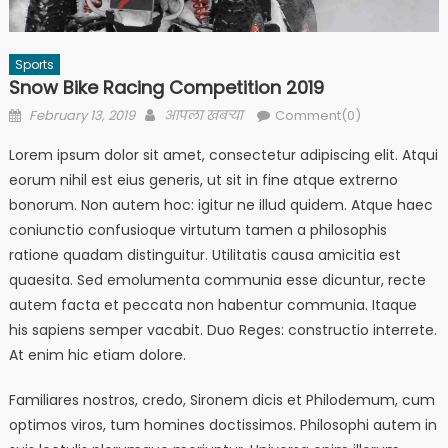
Sports
Snow Bike Racing Competition 2019
Posted
Author
February 13, 2019
आपला खबऱ्या
Comment(0)
on
Lorem ipsum dolor sit amet, consectetur adipiscing elit. Atqui
eorum nihil est eius generis, ut sit in fine atque extrerno
bonorum. Non autem hoc: igitur ne illud quidem. Atque haec
coniunctio confusioque virtutum tamen a philosophis
ratione quadam distinguitur. Utilitatis causa amicitia est
quaesita. Sed emolumenta communia esse dicuntur, recte
autem facta et peccata non habentur communia. Itaque
his sapiens semper vacabit. Duo Reges: constructio interrete.
At enim hic etiam dolore.
Familiares nostros, credo, Sironem dicis et Philodemum, cum
optimos viros, tum homines doctissimos. Philosophi autem in