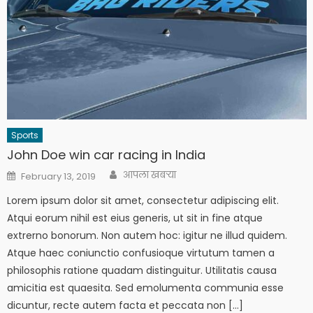
Sports
John Doe win car racing in India
Author
Posted
आपला खबऱ्या
February 13, 2019
on
Lorem ipsum dolor sit amet, consectetur adipiscing elit.
Atqui eorum nihil est eius generis, ut sit in fine atque
extrerno bonorum. Non autem hoc: igitur ne illud quidem.
Atque haec coniunctio confusioque virtutum tamen a
philosophis ratione quadam distinguitur. Utilitatis causa
amicitia est quaesita. Sed emolumenta communia esse
dicuntur, recte autem facta et peccata non […]