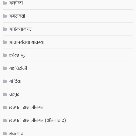
अकोला
अमरावती
अहिल्यानगर
आतापर्यंतचा बातम्या
कोल्हापूर
गडचिरोली
गोंदिया
चंद्रपूर
छत्रपती संभाजीनगर
छत्रपती संभाजीनगर (औरंगाबाद)
जळगाव