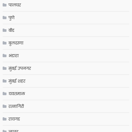
पालघर
पुणे
बीड
बुलढाणा
भंडारा
मुंबई उपनगर
मुंबई शहर
यवतमाळ
रत्नागिरी
रायगड
लातूर