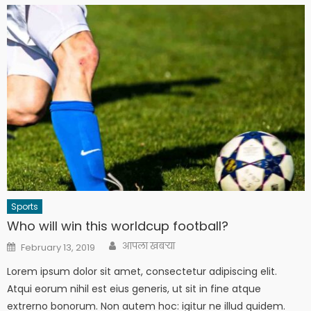
Sports
Who will win this worldcup football?
Author
Posted
आपला खबऱ्या
February 13, 2019
on
Lorem ipsum dolor sit amet, consectetur adipiscing elit.
Atqui eorum nihil est eius generis, ut sit in fine atque
extrerno bonorum. Non autem hoc: igitur ne illud quidem.