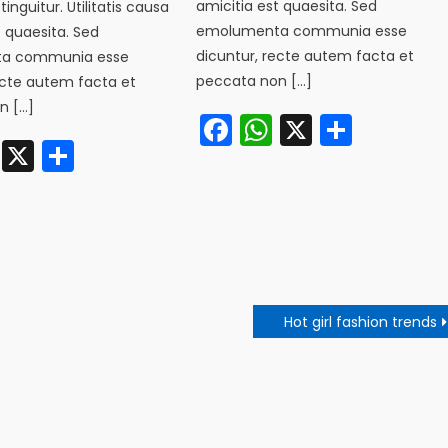
amicitia est quaesita. Sed
nguitur. Utilitatis causa
emolumenta communia esse
t quaesita. Sed
dicuntur, recte autem facta et
a communia esse
peccata non […]
ecte autem facta et
n […]
Facebook
WhatsApp
X
Share
cebook
WhatsApp
X
Share
Hot girl fashion trends