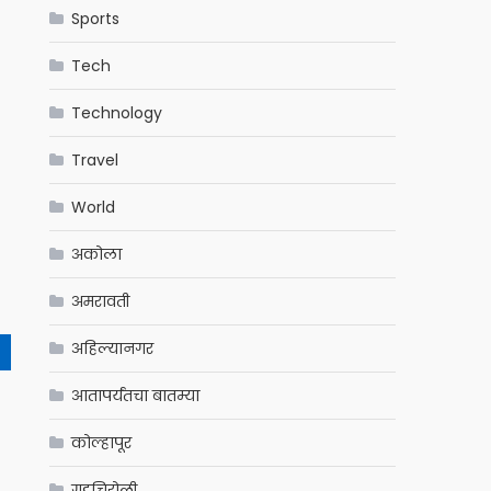
Sports
Tech
Technology
Travel
World
अकोला
अमरावती
अहिल्यानगर
आतापर्यंतचा बातम्या
कोल्हापूर
गडचिरोली