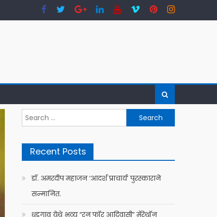
Search
for:
Recent Posts
डॉ. अमरदीप महाजन ‘आदर्श प्राचार्य’ पुरस्काराने
सन्मानित.
धडगाव येथे भव्य “रन फॉर आदिवासी” मॅरेथॉन