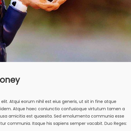
Money
it. Atqui eorum nihil est eius generis, ut sit in fine atque
quidem. Atque haec coniunctio confusioque virtutum tamen a
s causa amicitia est quaesita. Sed emolumenta communia esse
tur communia. Itaque his sapiens semper vacabit. Duo Reges: