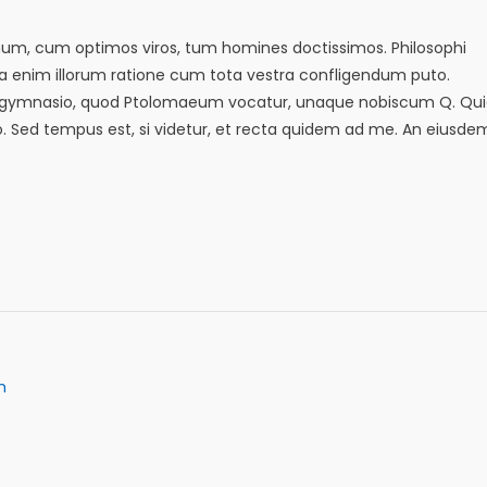
emum, cum optimos viros, tum homines doctissimos. Philosophi
sa enim illorum ratione cum tota vestra confligendum puto.
in eo gymnasio, quod Ptolomaeum vocatur, unaque nobiscum Q. Qu
tio. Sed tempus est, si videtur, et recta quidem ad me. An eiusde
m