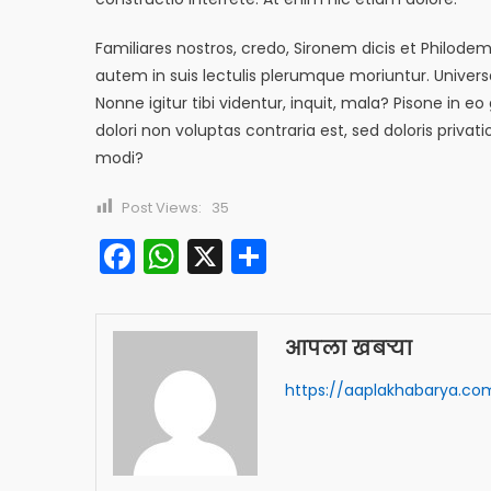
Familiares nostros, credo, Sironem dicis et Philod
autem in suis lectulis plerumque moriuntur. Univer
Nonne igitur tibi videntur, inquit, mala? Pisone 
dolori non voluptas contraria est, sed doloris priva
modi?
Post Views:
35
Facebook
WhatsApp
X
Share
आपला खबऱ्या
https://aaplakhabarya.co