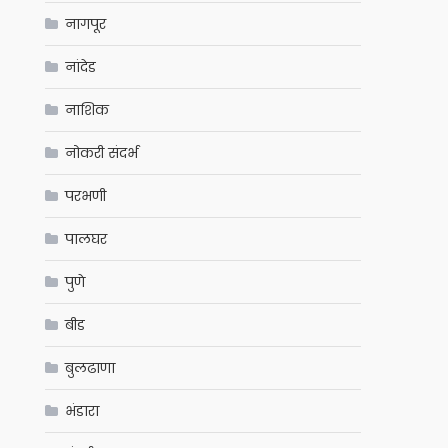
नागपूर
नांदेड
नाशिक
नोकरी संदर्भ
परभणी
पालघर
पुणे
बीड
बुलढाणा
भंडारा