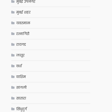
मुंबई उपनगर
मुंबई शहर
यवतमाळ
रत्नागिरी
रायगड
लातूर
वर्धा
वाशिम
सांगली
सातारा
सिंधुदुर्ग