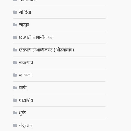
गोंदिया
चंद्रपूर
छत्रपती संभाजीनगर
छत्रपती संभाजीनगर (औरंगाबाद)
जळगाव
जालना
ठाणे
धाराशिव
धुळे
नंदुरबार