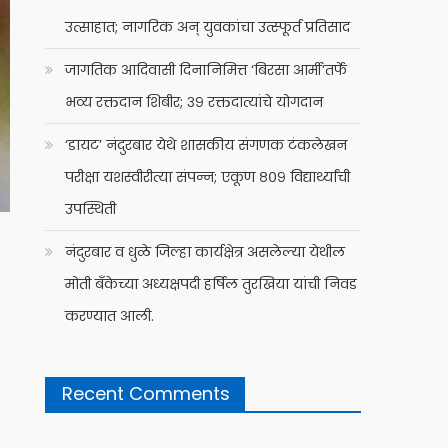
उत्साहात; नागरिक अन् युवकांचा उत्स्फूर्त प्रतिसाद
जागतिक आदिवासी दिनानिमित्त ‘बिरसा आर्मी’तर्फे
भव्य रक्तदान शिबीर; ३९ रक्तदात्यांचे योगदान
‘डायट’ नंदुरबार येथे शासकीय संगणक टंकलेखन
परीक्षा यशस्वीरीत्या संपन्न; एकूण ८०९ विद्यार्थ्यांची
उपस्थिती
नंदुरबार व धुळे जिल्हा कार्यक्षेत्र असलेल्या येथील
मोती बँकेच्या अध्यक्षपदी हर्षिल तुरखिया यांची निवड
करण्यात आली.
Recent Comments