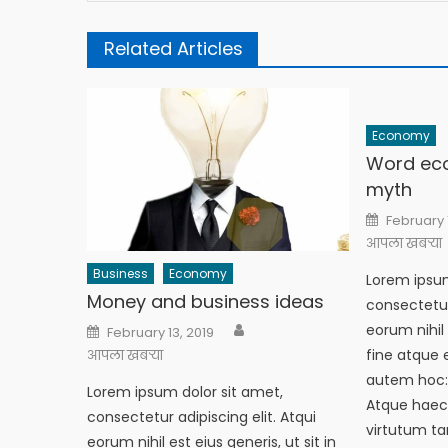
Related Articles
Economy
Word ec
myth
Posted
February 
on
आपला खबऱ्या
Business
Economy
Lorem ipsum
Money and business ideas
consectetur 
Author
Posted
eorum nihil 
February 13, 2019
on
fine atque 
आपला खबऱ्या
autem hoc: 
Lorem ipsum dolor sit amet,
Atque haec
consectetur adipiscing elit. Atqui
virtutum ta
eorum nihil est eius generis, ut sit in