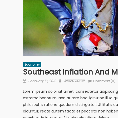
Economy
Southeast Inflation And 
Posted
Author
February 13, 2019
आपला खबऱ्या
Comment(0)
on
Lorem ipsum dolor sit amet, consectetur adipiscing el
extrerno bonorum. Non autem hoc: igitur ne illud 
philosophis ratione quadam distinguitur. Utilitati
dicuntur, recte autem facta et peccata non haben
constructio interrete. At enim hic etiam dolore.