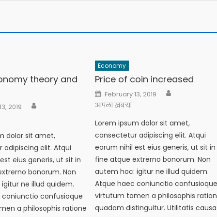
Economy
onomy theory and
Price of coin increased
Author
Posted
February 13, 2019
on
Author
आपला खबऱ्या
13, 2019
Lorem ipsum dolor sit amet,
consectetur adipiscing elit. Atqui
 dolor sit amet,
eorum nihil est eius generis, ut sit in
adipiscing elit. Atqui
fine atque extrerno bonorum. Non
est eius generis, ut sit in
autem hoc: igitur ne illud quidem.
extrerno bonorum. Non
Atque haec coniunctio confusioqu
igitur ne illud quidem.
virtutum tamen a philosophis ratio
 coniunctio confusioque
quadam distinguitur. Utilitatis causa
men a philosophis ratione