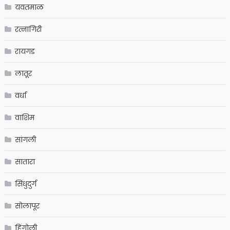
यवतमाळ
रत्नागिरी
रायगड
लातूर
वर्धा
वाशिम
सांगली
सातारा
सिंधुदुर्ग
सोलापूर
हिंगोली