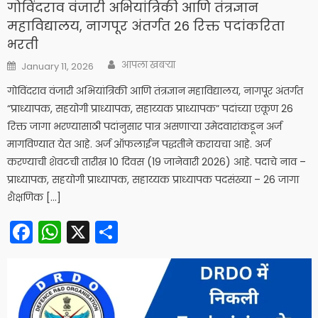
गोविंदराव वंजारी अभियांत्रिकी आणि तंत्रज्ञान
महाविद्यालय, नागपूर अंतर्गत 26 रिक्त पदांकरिता
भरती
Author
Posted
आपला खबऱ्या
January 11, 2026
on
गोविंदराव वंजारी अभियांत्रिकी आणि तंत्रज्ञान महाविद्यालय, नागपूर अंतर्गत
“प्राध्यापक, सहयोगी प्राध्यापक, सहाय्यक प्राध्यापक” पदांच्या एकूण 26
रिक्त जागा भरण्यासाठी पदांनुसार पात्र असणाऱ्या उमेदवारांकडून अर्ज
मागविण्यात येत आहे. अर्ज ऑफलाईन पद्धतीने करायचा आहे. अर्ज
करण्याची शेवटची तारीख 10 दिवस (19 जानेवारी 2026) आहे. पदाचे नाव –
प्राध्यापक, सहयोगी प्राध्यापक, सहाय्यक प्राध्यापक पदसंख्या – 26 जागा
शैक्षणिक […]
Facebook
WhatsApp
X
Share