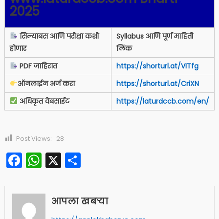
2025
सिल्याबस आणि परीक्षा कशी
Syllabus आणि पूर्ण माहिती
होणार
लिंक
PDF जाहिरात
https://shorturl.at/VITfg
ऑनलाईन अर्ज करा
https://shorturl.at/CriXN
अधिकृत वेबसाईट
https://laturdccb.com/en/
Post Views:
28
Facebook
WhatsApp
X
Share
आपला खबऱ्या