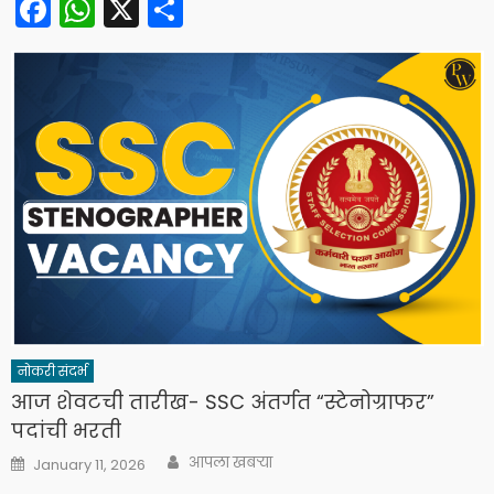
Facebook
WhatsApp
X
Share
नोकरी संदर्भ
आज शेवटची तारीख- SSC अंतर्गत “स्टेनोग्राफर”
पदांची भरती
Author
Posted
आपला खबऱ्या
January 11, 2026
on