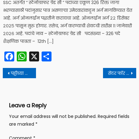
SSC अंतर्गत “ स्टेनोग्राफर ग्रेड सी ” पदांच्या एकूण 326 रिक्त जागा
भरण्यासाठी पदांनुसार पात्र असणाऱ्या उमेदवारांकडून अर्ज मागविण्यात येत
आहे. अर्ज ऑनलाईन पद्धतीने करायचा आहे. ऑनलाईन अर्ज २२ डिसेंबर
२०२५ पासून सुरु होणार. तसेच, अर्ज करण्याची शेवटची तारीख ११ जानेवारी
२०२६ आहे. पदांचे नाव – स्टेनोग्राफर ग्रेड सी पदसंख्या – 326 पदे
शैक्षणिक पात्रता – 12th […]
Facebook
WhatsApp
X
Share
Post
पट्टीच्या पोहणाऱ्याचा तरुणाचा नीरा नदीत बुडून मृत्यू, मित्रांसोबत आला होता फिरायला
सेंटर फॉर पर्सोनेल टॅलेंट मॅनेजमेंट (DRDO CEPTAM) अंतर्गत 764 पदांकरिता भरती!!
navigation
Leave a Reply
Your email address will not be published.
Required fields
are marked
*
Comment
*