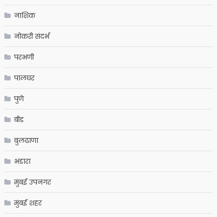
नाशिक
नोकरी संदर्भ
परभणी
पालघर
पुणे
बीड
बुलढाणा
भंडारा
मुंबई उपनगर
मुंबई शहर