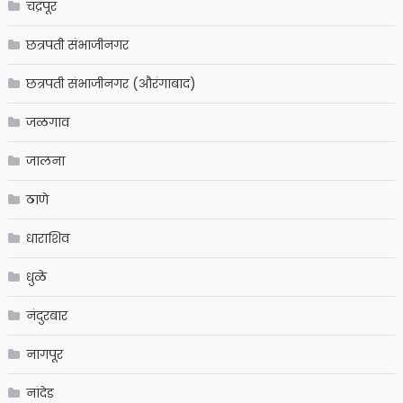
चंद्रपूर
छत्रपती संभाजीनगर
छत्रपती संभाजीनगर (औरंगाबाद)
जळगाव
जालना
ठाणे
धाराशिव
धुळे
नंदुरबार
नागपूर
नांदेड