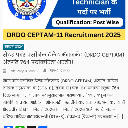
नोकरी संदर्भ
सेंटर फॉर पर्सोनेल टॅलेंट मॅनेजमेंट (DRDO CEPTAM)
अंतर्गत 764 पदांकरिता भरती!!
Author
Posted
आपला खबऱ्या
January 11, 2026
on
सेंटर फॉर पर्सोनेल टॅलेंट मॅनेजमेंट (DRDO CEPTAM) अंतर्गत “वरिष्ठ
तांत्रिक सहाय्यक-बी (STA-B), तंत्रज्ञ-ए (टेक-ए)” पदांच्या एकूण 764
रिक्त जागा भरण्यासाठी पदांनुसार पात्र असणाऱ्या उमेदवारांकडून अर्ज
मागविण्यात येत आहे. अर्ज ऑनलाईन पद्धतीने करायचा आहे. अर्ज करण्याची
शेवटची तारीख १ जानेवारी २०२६ ११ जानेवारी २०२६ आहे. पदाचे नाव –
वरिष्ठ तांत्रिक सहाय्यक-बी (STA-B), तंत्रज्ञ-ए (टेक-ए) पदसंख्या – […]