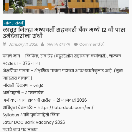
नोकरी संदर्भ
लातूर जिल्हा मध्यवर्ती सहकारी बँक मध्ये १२ वी पास
उमेदवारांना संधी
Posted
Author
January 11, 2026
आपला खबऱ्या
Comment(0)
on
पदाचे नाव – लिपिक, सब ग्रेड (बहुउद्देशीय सहाय्यक कर्मचारी), चालक
पदसंख्या – 375 जागा
शैक्षणिक पात्रता – शैक्षणिक पात्रता पदाच्या आवश्यकतेनुसार आहे .(मूळ
जाहिरात वाचावी.)
नोकरी ठिकाण – लातूर
अर्ज पद्धती – ऑनलाईन
अर्ज करण्याची शेवटची तारीख – 21 जानेवारी 2026
अधिकृत वेबसाईट – https://laturdccb.com/en/
Syllabus आणि पूर्ण माहिती लिंक
Latur DCC Bank Vacancy 2026
पदाचे नाव पद संख्या