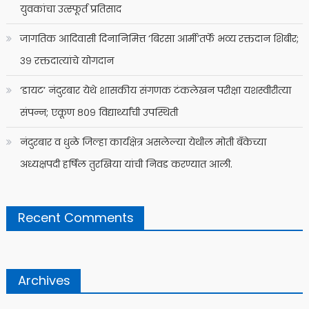
युवकांचा उत्स्फूर्त प्रतिसाद
जागतिक आदिवासी दिनानिमित्त ‘बिरसा आर्मी’तर्फे भव्य रक्तदान शिबीर;
३९ रक्तदात्यांचे योगदान
‘डायट’ नंदुरबार येथे शासकीय संगणक टंकलेखन परीक्षा यशस्वीरीत्या
संपन्न; एकूण ८०९ विद्यार्थ्यांची उपस्थिती
नंदुरबार व धुळे जिल्हा कार्यक्षेत्र असलेल्या येथील मोती बँकेच्या
अध्यक्षपदी हर्षिल तुरखिया यांची निवड करण्यात आली.
Recent Comments
Archives