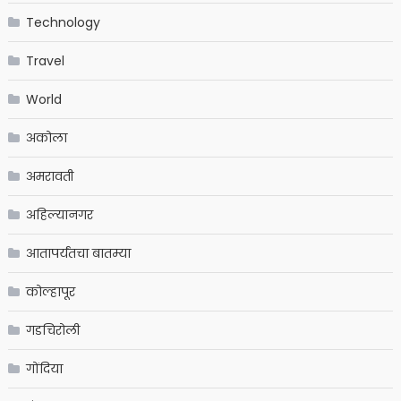
Technology
Travel
World
अकोला
अमरावती
अहिल्यानगर
आतापर्यंतचा बातम्या
कोल्हापूर
गडचिरोली
गोंदिया