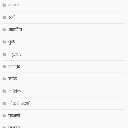
जालना
ठाणे
धाराशिव
धुळे
नंदुरबार
नागपूर
नांदेड
नाशिक
नोकरी संदर्भ
परभणी