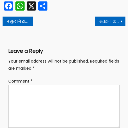
Facebook
WhatsApp
X
Share
Post
मुलाने रागाच्या भरात वडीलांचा जीव घेतला
मतदान करा आणि सवलत मिळवा; मनपाची ‘व्होटर डिस्काउंट’ संकल्पना
navigation
Leave a Reply
Your email address will not be published.
Required fields
are marked
*
Comment
*