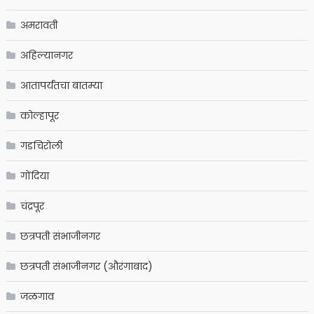
अमरावती
अहिल्यानगर
आतापर्यंतचा बातम्या
कोल्हापूर
गडचिरोली
गोंदिया
चंद्रपूर
छत्रपती संभाजीनगर
छत्रपती संभाजीनगर (औरंगाबाद)
जळगाव