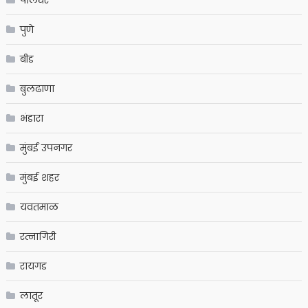
पालघर
पुणे
बीड
बुलढाणा
भंडारा
मुंबई उपनगर
मुंबई शहर
यवतमाळ
रत्नागिरी
रायगड
लातूर