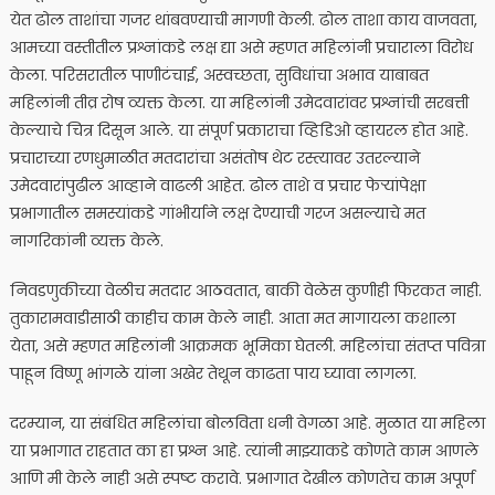
येत ढोल ताशांचा गजर थांबवण्याची मागणी केली. ढोल ताशा काय वाजवता,
आमच्या वस्तीतील प्रश्नांकडे लक्ष द्या असे म्हणत महिलांनी प्रचाराला विरोध
केला. परिसरातील पाणीटंचाई, अस्वच्छता, सुविधांचा अभाव याबाबत
महिलांनी तीव्र रोष व्यक्त केला. या महिलांनी उमेदवारांवर प्रश्नांची सरबत्ती
केल्याचे चित्र दिसून आले. या संपूर्ण प्रकाराचा व्हिडिओ व्हायरल होत आहे.
प्रचाराच्या रणधुमाळीत मतदारांचा असंतोष थेट रस्त्यावर उतरल्याने
उमेदवारांपुढील आव्हाने वाढली आहेत. ढोल ताशे व प्रचार फेऱ्यांपेक्षा
प्रभागातील समस्यांकडे गांभीर्याने लक्ष देण्याची गरज असल्याचे मत
नागरिकांनी व्यक्त केले.
निवडणुकीच्या वेळीच मतदार आठवतात, बाकी वेळेस कुणीही फिरकत नाही.
तुकारामवाडीसाठी काहीच काम केले नाही. आता मत मागायला कशाला
येता, असे म्हणत महिलांनी आक्रमक भूमिका घेतली. महिलांचा संतप्त पवित्रा
पाहून विष्णू भांगळे यांना अखेर तेथून काढता पाय घ्यावा लागला.
दरम्यान, या संबंधित महिलांचा बोलविता धनी वेगळा आहे. मुळात या महिला
या प्रभागात राहतात का हा प्रश्न आहे. त्यांनी माझ्याकडे कोणते काम आणले
आणि मी केले नाही असे स्पष्ट करावे. प्रभागात देखील कोणतेच काम अपूर्ण