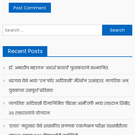
Search
for:
Recent Posts
डॉ. अमरदीप महाजन ‘आदर्श प्राचार्य’ पुरस्काराने सन्मानित.
धडगाव येथे भव्य “रन फॉर आदिवासी” मॅरेथॉन उत्साहात; नागरिक अन्
युवकांचा उत्स्फूर्त प्रतिसाद
जागतिक आदिवासी दिनानिमित्त ‘बिरसा आर्मी’तर्फे भव्य रक्तदान शिबीर;
३९ रक्तदात्यांचे योगदान
‘डायट’ नंदुरबार येथे शासकीय संगणक टंकलेखन परीक्षा यशस्वीरीत्या