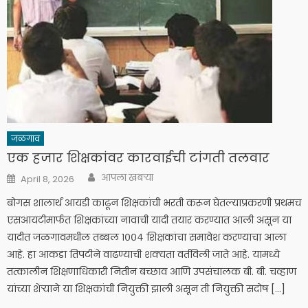
जळगाव
एक हजार शिक्षकांवर कारवाईची टांगती तलवार
Author
Posted
आपला खबऱ्या
April 8, 2026
on
बोगस शालार्थ आयडी काढून शिक्षकांची भरती करून घेतल्याप्रकरणी प्रथमच
एसआयटीमार्फत शिक्षकांच्या नावाची यादी तयार करण्यात आली असून या
यादीत जळगावमधील तब्बल १००४ शिक्षकांचा समावेश करण्याचा आला
आहे. हा आकडा तिपटीने वाढण्याची शक्यता वर्तविली जाते आहे. यामध्ये
तत्कालीन शिक्षणाधिकारी नितीन बच्छाव आणि उपसंचालक बी. बी. चव्हाण
यांच्या शेऱ्याने या शिक्षकांची नियुक्ती झाली असून ती नियुक्ती सदोष […]