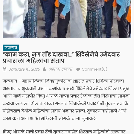
जळगाव
“काम करा, मग तोंड दाखवा…” शिंदेसेनेचे उमेदवार
प्रचाराला महिलांचा संताप
Posted
Author
January 10, 2026
आपला खबऱ्या
Comment(0)
on
जळगाव – महापालिका निवडणुकीसाठी शहरात प्रचार शिगेला पोहचला
असतानाच शुक्रवारी प्रभाग क्रमांक ५ मध्ये शिंदेसेनेचे उमेदवार जिल्हा प्रमुख
आणि माजी महापौर विष्णू भांगळे यांच्या प्रचार रॅलीला तीव्र विरोधाचा सामना
करावा लागला. ढोल ताशांच्या गजरात निघालेली प्रचार फेरी तुकारामवाडीत
पोहोचताच येथील महिलांचा संताप अनावर झाला. तुकारामवाडीसाठी आधी
काम करा अशा भाषेत महिलांनी भोंगळे यांना सुनावले.
विष्णू भोंगळे यांची प्रचार रॅली तुकारामवाडीत शिरताच महिलांनी रस्त्यावर