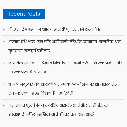
Recent Posts
डॉ. अमरदीप महाजन ‘आदर्श प्राचार्य’ पुरस्काराने सन्मानित.
धडगाव येथे भव्य “रन फॉर आदिवासी” मॅरेथॉन उत्साहात; नागरिक अन्
युवकांचा उत्स्फूर्त प्रतिसाद
जागतिक आदिवासी दिनानिमित्त ‘बिरसा आर्मी’तर्फे भव्य रक्तदान शिबीर;
३९ रक्तदात्यांचे योगदान
‘डायट’ नंदुरबार येथे शासकीय संगणक टंकलेखन परीक्षा यशस्वीरीत्या
संपन्न; एकूण ८०९ विद्यार्थ्यांची उपस्थिती
नंदुरबार व धुळे जिल्हा कार्यक्षेत्र असलेल्या येथील मोती बँकेच्या
अध्यक्षपदी हर्षिल तुरखिया यांची निवड करण्यात आली.