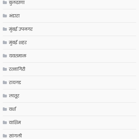
बुलढाणा
भंडारा
मुंबई उपनगर
मुंबई शहर
यवतमाळ
रत्नागिरी
रायगड
लातूर
वर्धा
वाशिम
सांगली