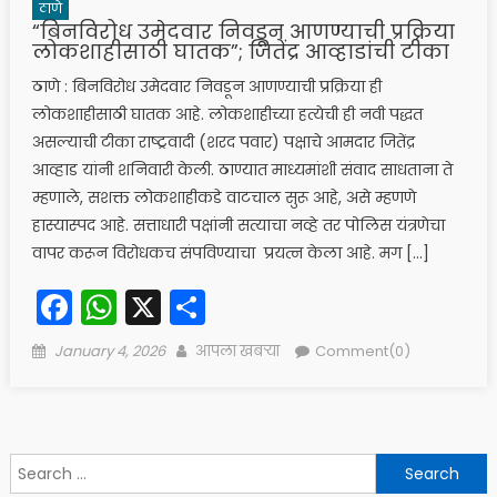
ठाणे
“बिनविरोध उमेदवार निवडून आणण्याची प्रक्रिया
लोकशाहीसाठी घातक”; जितेंद्र आव्हाडांची टीका
ठाणे : बिनविरोध उमेदवार निवडून आणण्याची प्रक्रिया ही
लोकशाहीसाठी घातक आहे. लोकशाहीच्या हत्येची ही नवी पद्धत
असल्याची टीका राष्ट्रवादी (शरद पवार) पक्षाचे आमदार जितेंद्र
आव्हाड यांनी शनिवारी केली. ठाण्यात माध्यमांशी संवाद साधताना ते
म्हणाले, सशक्त लोकशाहीकडे वाटचाल सुरू आहे, असे म्हणणे
हास्यास्पद आहे. सत्ताधारी पक्षांनी सत्याचा नव्हे तर पोलिस यंत्रणेचा
वापर करून विरोधकच संपविण्याचा प्रयत्न केला आहे. मग […]
Facebook
WhatsApp
X
Share
Posted
Author
January 4, 2026
आपला खबऱ्या
Comment(0)
on
Search
for: