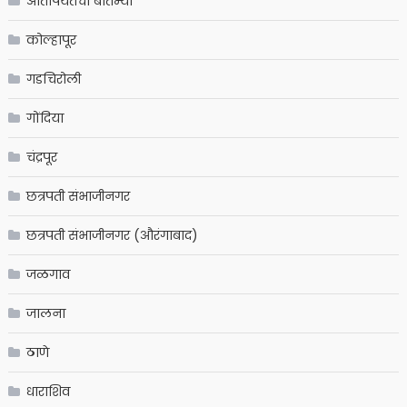
आतापर्यंतचा बातम्या
कोल्हापूर
गडचिरोली
गोंदिया
चंद्रपूर
छत्रपती संभाजीनगर
छत्रपती संभाजीनगर (औरंगाबाद)
जळगाव
जालना
ठाणे
धाराशिव