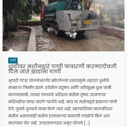
ठाणे
धुळीवर मशीनद्वारे पाणी फवारणी करण्याऐवजी
दिले जाते झाडांना पाणी
भुयारी गटार योजनेअंतर्गत खोदलेल्या रस्त्यामुळे शहरात धुळीचे
साम्राज्य निर्माण झाले. हवेतील प्रदूषण आणि अतिसूक्ष्म धूळ कमी
करण्यासाठी, त्यावर पाण्याचे अतिशय बारीक तुषार उडवणाऱ्या
मशिनरीचा वापर करणे गरजेचे आहे. मात्र या मशीनद्वारे झाडाला पाणी
देणे, पुतळे धुण्याचे काम केले जात आहे. महापालिका मालकीच्या
मशीन असतानाही मशीन हाताळल्या प्रकरणी लाखोंचे बिल अदा
करण्यात येत आहे. उल्हासनगरात अमृत योजने […]