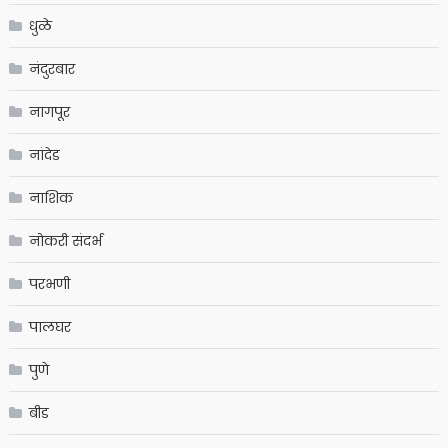
धुळे
नंदुरबार
नागपूर
नांदेड
नाशिक
नोकरी संदर्भ
परभणी
पालघर
पुणे
बीड