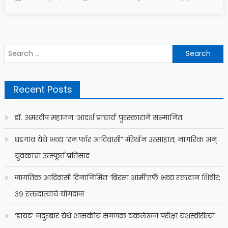
on
Search
for:
Recent Posts
डॉ. अमरदीप महाजन ‘आदर्श प्राचार्य’ पुरस्काराने सन्मानित.
धडगाव येथे भव्य “रन फॉर आदिवासी” मॅरेथॉन उत्साहात; नागरिक अन्
युवकांचा उत्स्फूर्त प्रतिसाद
जागतिक आदिवासी दिनानिमित्त ‘बिरसा आर्मी’तर्फे भव्य रक्तदान शिबीर;
३९ रक्तदात्यांचे योगदान
‘डायट’ नंदुरबार येथे शासकीय संगणक टंकलेखन परीक्षा यशस्वीरीत्या