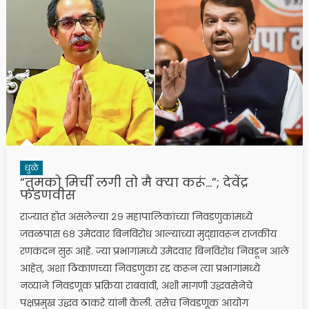
धुळे
“तुमको मिर्ची लगी तो मै क्या करूं…”; देवेंद्र
फडणवीस
राज्यात होत असलेल्या २९ महापालिकांच्या निवडणुकांमध्ये
जवळपास ६८ उमेदवार बिनविरोध आल्याच्या मुद्द्यावरून राजकीय
रणकंदन सुरू आहे. ज्या प्रभागांमध्ये उमेदवार बिनविरोध निवडून आले
आहेत, अशा ठिकाणच्या निवडणुका रद्द करून त्या प्रभागांमध्ये
नव्याने निवडणूक प्रक्रिया राबवावी, अशी मागणी उद्धवसेनेचे
पक्षप्रमुख उद्धव ठाकरे यांनी केली. तसेच निवडणूक आयोग