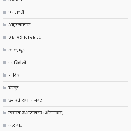
अमरावती
अहिल्यानगर
आतापर्यंतचा बातम्या
कोल्हापूर
गडचिरोली
गोंदिया
चंद्रपूर
छत्रपती संभाजीनगर
छत्रपती संभाजीनगर (औरंगाबाद)
जळगाव