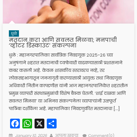
धुळे
मतदान करा आणि सवलत मिळवा; मनपाची
‘व्होटर डिस्काउंट’ संकल्पना
धुळे : महानगरपालिका सार्वत्रिक निवडणूक २०२५-२६ च्या
अनुषंगाने शहरात मतदानाची टक्केवारी वाढवण्यासाठी प्रशासनाने
कंबर कसली आहे. केवळ शासकीय स्तरावरच नव्हे, तर
लोकसहभागातून जनजागृती करण्यासाठी आयुक्त तथा निवडणूक
अधिकारी नितीन कापडणीस यांनी आज महानगरपालिकेत शहरातील
प्रमुख व्यापारी संस्थाप्रमुखांची विशेष बैठक घेतली. ‘शाई दाखवा आणि
सवलत मिळवा’ या अभिनव संकल्पनेला व्यापाऱ्यांनी उत्स्फूर्त
पाठिंबा दर्शविला आहे. महापालिका निवडणुकीत मतदानाचा […]
Facebook
WhatsApp
X
Share
Posted
Author
January 10, 2026
आपला खबऱ्या
Comment(0)