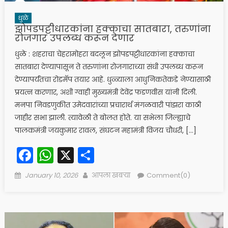
धुळे
झोपडपट्टीधारकांना हक्काचा सातबारा, तरुणांना
रोजगार उपलब्ध करून देणार
धुळे : शहराचा चेहरामोहरा बदलून झोपडपट्टीधारकांना हक्काचा
सातबारा देण्यापासून ते तरुणांना रोजगाराच्या संधी उपलब्ध करून
देण्यापर्यंतचा रोडमॅप तयार आहे. धुळ्याला आधुनिकतेकडे नेण्यासाठी
प्रयत्न करणार, अशी ग्वाही मुख्यमंत्री देवेंद्र फडणवीस यांनी दिली.
मनपा निवडणुकीत उमेदवारांच्या प्रचारार्थ मंगळवारी पांझरा काठी
जाहीर सभा झाली. त्यावेळी ते बोलत होते. या सभेला जिल्ह्याचे
पालकमंत्री जयकुमार रावल, संघटन महामंत्री विजय चौधरी, […]
Facebook
WhatsApp
X
Share
Posted
Author
January 10, 2026
आपला खबऱ्या
Comment(0)
on