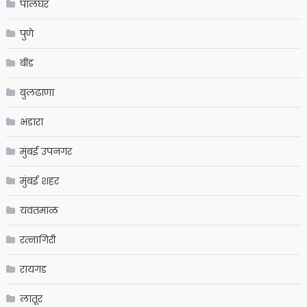
पालघर
पुणे
बीड
बुलढाणा
भंडारा
मुंबई उपनगर
मुंबई शहर
यवतमाळ
रत्नागिरी
रायगड
लातूर