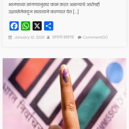
भाजपाच्या सांगण्यानुसार काम करत असल्याचे आरोपही
उद्धवसेनेकडून सातत्याने करण्यात येत […]
Facebook
WhatsApp
X
Share
Posted
Author
January 10, 2026
आपला खबऱ्या
Comment(0)
on