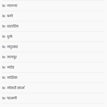
जालना
ठाणे
धाराशिव
धुळे
नंदुरबार
नागपूर
नांदेड
नाशिक
नोकरी संदर्भ
परभणी