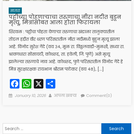
सातारा
पट्टीच्या पोहणाऱ्याचा तरुणाचा नीरा नदीत बुडून
मृत्यू, मित्रांसोबत आला होता फिरायला
शिरवळ : पट्टीचा पोहता येणाऱ्या तरुणाचा खंडाळा तालुक्यातील
तोंडल हद्दीत वीर धरण परिसरातील नीरा नदीमध्ये बुडून मृत्यू झाला
आहे. विनोद सुरेश गेंदे (वय ३४, मूळ रा. विठ्ठलवाडी-मुळशी, सध्या रा.
श्रावणधारा सोसायटी, कोथरूड, ता. हवेली, जि. पुणे) असे मृत्यू
झालेल्या तरुणाचे नाव आहे. कोथरूड, पुणे परिसरातील विनोद गेंदे हे
मित्र सुरक्षारक्षक रायभान श्रीराम पाटेकर (वय ४८), […]
Facebook
WhatsApp
X
Share
Posted
Author
January 10, 2026
आपला खबऱ्या
Comment(0)
on
Search