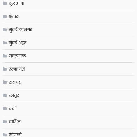
बुलढाणा
भंडारा
मुंबई उपनगर
मुंबई शहर
यवतमाळ
रत्नागिरी
रायगड
लातूर
वर्धा
वाशिम
सांगली