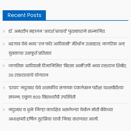
for:
Recent Posts
डॉ. अमरदीप महाजन ‘आदर्श प्राचार्य’ पुरस्काराने सन्मानित.
धडगाव येथे भव्य “रन फॉर आदिवासी” मॅरेथॉन उत्साहात; नागरिक अन्
युवकांचा उत्स्फूर्त प्रतिसाद
जागतिक आदिवासी दिनानिमित्त ‘बिरसा आर्मी’तर्फे भव्य रक्तदान शिबीर;
३९ रक्तदात्यांचे योगदान
‘डायट’ नंदुरबार येथे शासकीय संगणक टंकलेखन परीक्षा यशस्वीरीत्या
संपन्न; एकूण ८०९ विद्यार्थ्यांची उपस्थिती
नंदुरबार व धुळे जिल्हा कार्यक्षेत्र असलेल्या येथील मोती बँकेच्या
अध्यक्षपदी हर्षिल तुरखिया यांची निवड करण्यात आली.