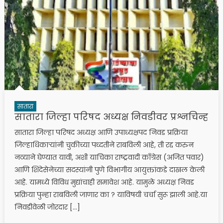
सातारा
सातारा जिल्हा परिषद अध्यक्ष निवडीवर प्रश्नचिन्ह
सातारा जिल्हा परिषद अध्यक्ष आणि उपाध्यक्षपद निवड प्रक्रिया
जिल्हाधिकाऱ्यांनी चुकीच्या पध्दतीने राबविली आहे, ती रद्द करुन
नव्याने घेण्यात यावी, अशी याचिका राष्ट्रवादी काॅंग्रेस (अजित पवार)
आणि शिंदेसेनेच्या सदस्यांनी पुणे विभागीय आयुक्तांकडे दाखल केली
आहे. यामध्ये विविध मुद्यांचाही समावेश आहे. यामुळे अध्यक्ष निवड
प्रक्रिया पुन्हा राबविली जाणार का ? याविषयी चर्चा सुरू झाली आहे.या
निवडीवेळी जोरदार […]