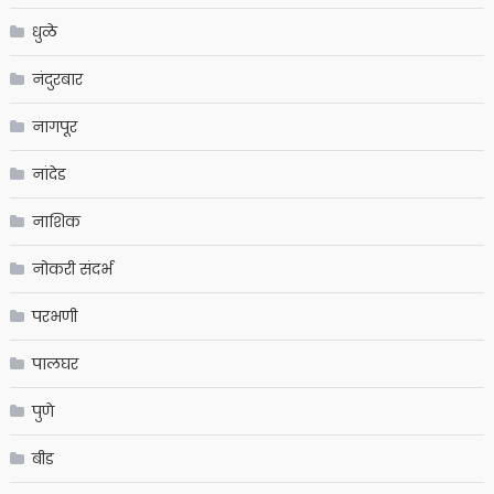
धुळे
नंदुरबार
नागपूर
नांदेड
नाशिक
नोकरी संदर्भ
परभणी
पालघर
पुणे
बीड