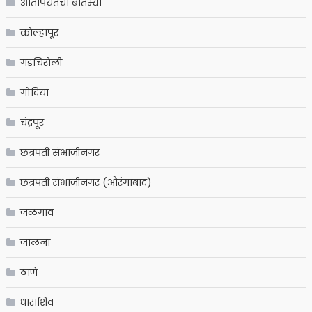
आतापर्यंतचा बातम्या
कोल्हापूर
गडचिरोली
गोंदिया
चंद्रपूर
छत्रपती संभाजीनगर
छत्रपती संभाजीनगर (औरंगाबाद)
जळगाव
जालना
ठाणे
धाराशिव