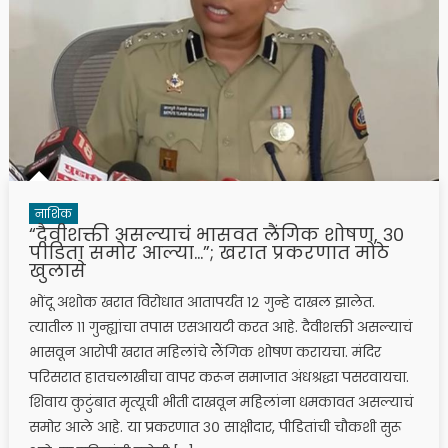
नाशिक
“दैवीशक्ती असल्याचं भासवत लैंगिक शोषण, ३०
पीडिता समोर आल्या…”; खरात प्रकरणात मोठे
खुलासे
भोंदू अशोक खरात विरोधात आतापर्यंत १२ गुन्हे दाखल झालेत.
त्यातील ११ गुन्ह्यांचा तपास एसआयटी करत आहे. दैवीशक्ती असल्याचं
भासवून आरोपी खरात महिलांचे लैंगिक शोषण करायचा. मंदिर
परिसरात हातचलाखीचा वापर करून समाजात अंधश्रद्धा पसरवायचा.
शिवाय कुटुंबात मृत्यूची भीती दाखवून महिलांना धमकावत असल्याचं
समोर आले आहे. या प्रकरणात ३० साक्षीदार, पीडितांची चौकशी सुरू