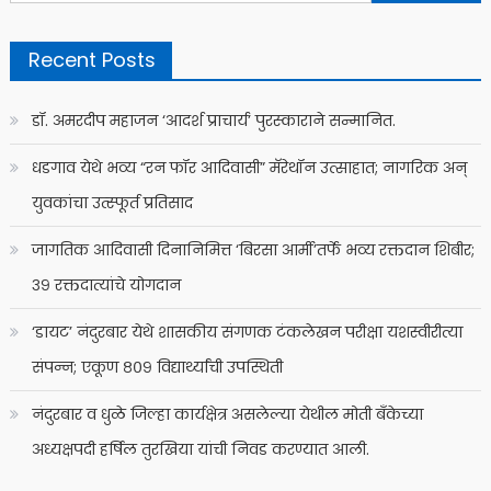
for:
Recent Posts
डॉ. अमरदीप महाजन ‘आदर्श प्राचार्य’ पुरस्काराने सन्मानित.
धडगाव येथे भव्य “रन फॉर आदिवासी” मॅरेथॉन उत्साहात; नागरिक अन्
युवकांचा उत्स्फूर्त प्रतिसाद
जागतिक आदिवासी दिनानिमित्त ‘बिरसा आर्मी’तर्फे भव्य रक्तदान शिबीर;
३९ रक्तदात्यांचे योगदान
‘डायट’ नंदुरबार येथे शासकीय संगणक टंकलेखन परीक्षा यशस्वीरीत्या
संपन्न; एकूण ८०९ विद्यार्थ्यांची उपस्थिती
नंदुरबार व धुळे जिल्हा कार्यक्षेत्र असलेल्या येथील मोती बँकेच्या
अध्यक्षपदी हर्षिल तुरखिया यांची निवड करण्यात आली.