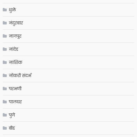
धुळे
नंदुरबार
नागपूर
नांदेड
नाशिक
नोकरी संदर्भ
परभणी
पालघर
पुणे
बीड