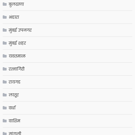
बुलढाणा
भंडारा
मुंबई उपनगर
मुंबई शहर
यवतमाळ
रत्नागिरी
रायगड
लातूर
वर्धा
वाशिम
सांगली