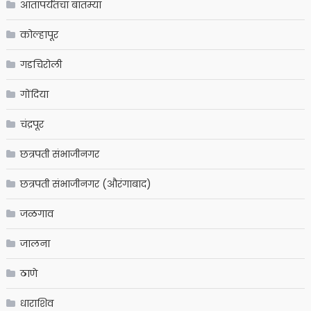
आतापर्यंतचा बातम्या
कोल्हापूर
गडचिरोली
गोंदिया
चंद्रपूर
छत्रपती संभाजीनगर
छत्रपती संभाजीनगर (औरंगाबाद)
जळगाव
जालना
ठाणे
धाराशिव