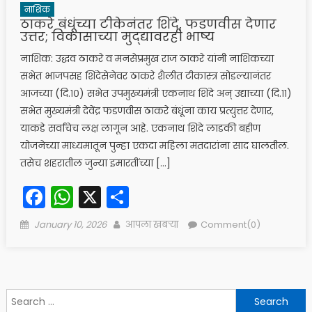
नाशिक
ठाकरे बंधूंच्या टीकेनंतर शिंदे, फडणवीस देणार
उत्तर; विकासाच्या मुद्द्यावरही भाष्य
नाशिक: उद्धव ठाकरे व मनसेप्रमुख राज ठाकरे यांनी नाशिकच्या
सभेत भाजपसह शिंदेसेनेवर ठाकरे शैलीत टीकास्त्र सोडल्यानंतर
आजच्या (दि.१०) सभेत उपमुख्यमंत्री एकनाथ शिंदे अन् उद्याच्या (दि.११)
सभेत मुख्यमंत्री देवेंद्र फडणवीस ठाकरे बंधूंना काय प्रत्युत्तर देणार,
याकडे सर्वांचेच लक्ष लागून आहे. एकनाथ शिंदे लाडकी बहीण
योजनेच्या माध्यमातून पुन्हा एकदा महिला मतदारांना साद घालतील.
तसेच शहरातील जुन्या इमारतींच्या […]
Facebook
WhatsApp
X
Share
Posted
Author
January 10, 2026
आपला खबऱ्या
Comment(0)
on
Search