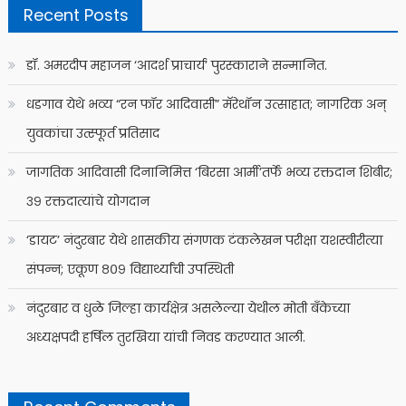
Recent Posts
डॉ. अमरदीप महाजन ‘आदर्श प्राचार्य’ पुरस्काराने सन्मानित.
धडगाव येथे भव्य “रन फॉर आदिवासी” मॅरेथॉन उत्साहात; नागरिक अन्
युवकांचा उत्स्फूर्त प्रतिसाद
जागतिक आदिवासी दिनानिमित्त ‘बिरसा आर्मी’तर्फे भव्य रक्तदान शिबीर;
३९ रक्तदात्यांचे योगदान
‘डायट’ नंदुरबार येथे शासकीय संगणक टंकलेखन परीक्षा यशस्वीरीत्या
संपन्न; एकूण ८०९ विद्यार्थ्यांची उपस्थिती
नंदुरबार व धुळे जिल्हा कार्यक्षेत्र असलेल्या येथील मोती बँकेच्या
अध्यक्षपदी हर्षिल तुरखिया यांची निवड करण्यात आली.