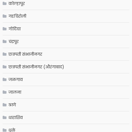
कोल्हापूर
गडचिरोली
गोंदिया
चंद्रपूर
छत्रपती संभाजीनगर
छत्रपती संभाजीनगर (औरंगाबाद)
जळगाव
जालना
ठाणे
धाराशिव
धुळे