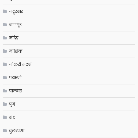
नंदुरबार
नागपूर
नांदेड
नाशिक
नोकरी संदर्भ
परभणी
पालघर
पुणे
बीड
बुलढाणा