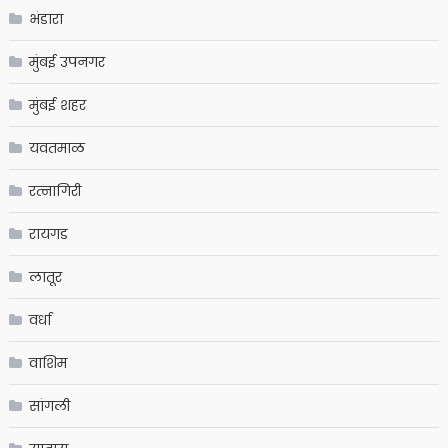
भंडारा
मुंबई उपनगर
मुंबई शहर
यवतमाळ
रत्नागिरी
रायगड
लातूर
वर्धा
वाशिम
सांगली