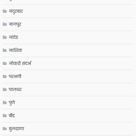
नंदुरबार
नागपूर
नांदेड
नाशिक
नोकरी संदर्भ
परभणी
पालघर
पुणे
बीड
बुलढाणा