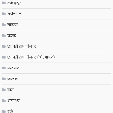
कोल्हापूर
गडचिरोली
गोंदिया
चंद्रपूर
छत्रपती संभाजीनगर
छत्रपती संभाजीनगर (औरंगाबाद)
जळगाव
जालना
ठाणे
धाराशिव
धुळे