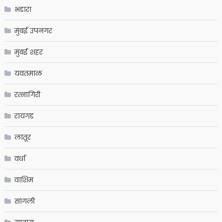
भंडारा
मुंबई उपनगर
मुंबई शहर
यवतमाळ
रत्नागिरी
रायगड
लातूर
वर्धा
वाशिम
सांगली