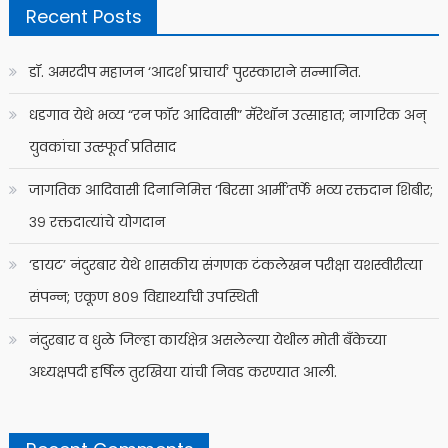
Recent Posts
डॉ. अमरदीप महाजन ‘आदर्श प्राचार्य’ पुरस्काराने सन्मानित.
धडगाव येथे भव्य “रन फॉर आदिवासी” मॅरेथॉन उत्साहात; नागरिक अन्
युवकांचा उत्स्फूर्त प्रतिसाद
जागतिक आदिवासी दिनानिमित्त ‘बिरसा आर्मी’तर्फे भव्य रक्तदान शिबीर;
३९ रक्तदात्यांचे योगदान
‘डायट’ नंदुरबार येथे शासकीय संगणक टंकलेखन परीक्षा यशस्वीरीत्या
संपन्न; एकूण ८०९ विद्यार्थ्यांची उपस्थिती
नंदुरबार व धुळे जिल्हा कार्यक्षेत्र असलेल्या येथील मोती बँकेच्या
अध्यक्षपदी हर्षिल तुरखिया यांची निवड करण्यात आली.