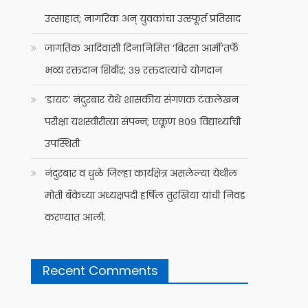
उत्साहात; नागरिक अन् युवकांचा उत्स्फूर्त प्रतिसाद
जागतिक आदिवासी दिनानिमित्त ‘बिरसा आर्मी’तर्फे
भव्य रक्तदान शिबीर; ३९ रक्तदात्यांचे योगदान
‘डायट’ नंदुरबार येथे शासकीय संगणक टंकलेखन
परीक्षा यशस्वीरीत्या संपन्न; एकूण ८०९ विद्यार्थ्यांची
उपस्थिती
नंदुरबार व धुळे जिल्हा कार्यक्षेत्र असलेल्या येथील
मोती बँकेच्या अध्यक्षपदी हर्षिल तुरखिया यांची निवड
करण्यात आली.
Recent Comments