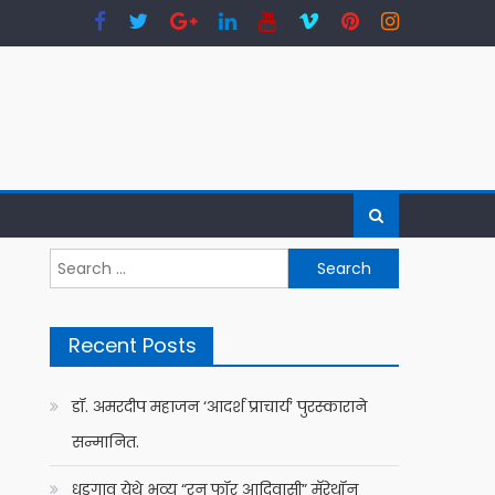
Search
for:
Recent Posts
डॉ. अमरदीप महाजन ‘आदर्श प्राचार्य’ पुरस्काराने
सन्मानित.
धडगाव येथे भव्य “रन फॉर आदिवासी” मॅरेथॉन