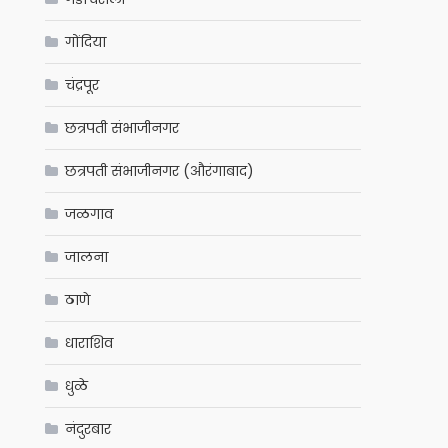
गोंदिया
चंद्रपूर
छत्रपती संभाजीनगर
छत्रपती संभाजीनगर (औरंगाबाद)
जळगाव
जालना
ठाणे
धाराशिव
धुळे
नंदुरबार