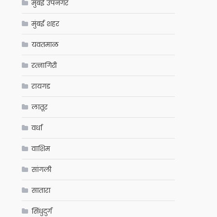
मुंबई उपनगर
मुंबई शहर
यवतमाळ
रत्नागिरी
रायगड
लातूर
वर्धा
वाशिम
सांगली
सातारा
सिंधुदुर्ग