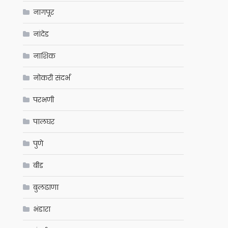
नागपूर
नांदेड
नाशिक
नोकरी संदर्भ
परभणी
पालघर
पुणे
बीड
बुलढाणा
भंडारा