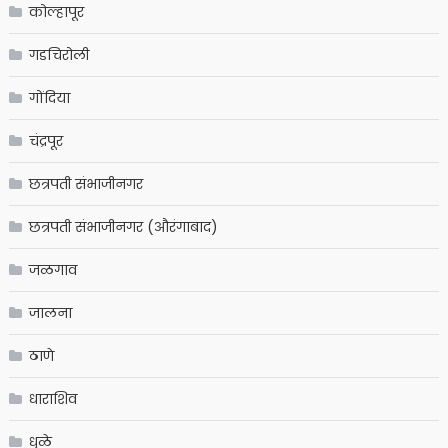
कोल्हापूर
गडचिरोली
गोंदिया
चंद्रपूर
छत्रपती संभाजीनगर
छत्रपती संभाजीनगर (औरंगाबाद)
जळगाव
जालना
ठाणे
धाराशिव
धुळे