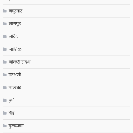
नंदुरबार
नागपूर
नांदेड
नाशिक
नोकरी संदर्भ
परभणी
पालघर
पुणे
बीड
बुलढाणा