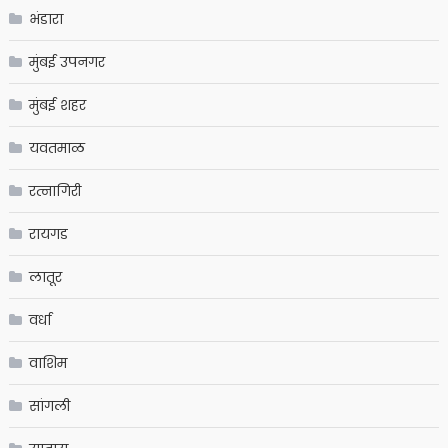
भंडारा
मुंबई उपनगर
मुंबई शहर
यवतमाळ
रत्नागिरी
रायगड
लातूर
वर्धा
वाशिम
सांगली