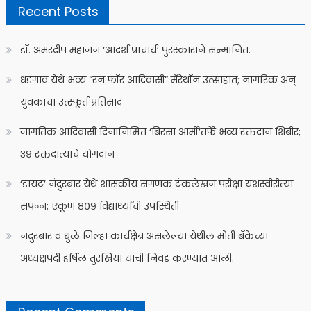
Recent Posts
डॉ. अमरदीप महाजन ‘आदर्श प्राचार्य’ पुरस्काराने सन्मानित.
धडगाव येथे भव्य “रन फॉर आदिवासी” मॅरेथॉन उत्साहात; नागरिक अन्
युवकांचा उत्स्फूर्त प्रतिसाद
जागतिक आदिवासी दिनानिमित्त ‘बिरसा आर्मी’तर्फे भव्य रक्तदान शिबीर;
३९ रक्तदात्यांचे योगदान
‘डायट’ नंदुरबार येथे शासकीय संगणक टंकलेखन परीक्षा यशस्वीरीत्या
संपन्न; एकूण ८०९ विद्यार्थ्यांची उपस्थिती
नंदुरबार व धुळे जिल्हा कार्यक्षेत्र असलेल्या येथील मोती बँकेच्या
अध्यक्षपदी हर्षिल तुरखिया यांची निवड करण्यात आली.